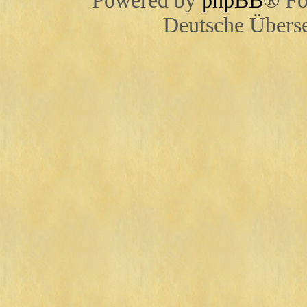
Powered by
phpBB
® Fo
Deutsche Übers