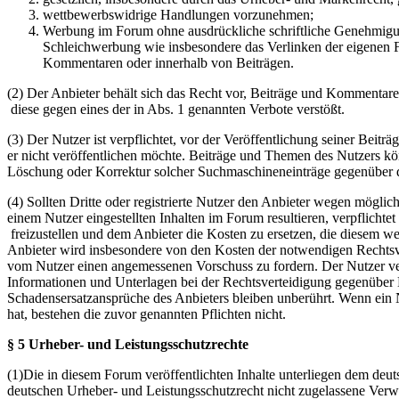
wettbewerbswidrige Handlungen vorzunehmen;
Werbung im Forum ohne ausdrückliche schriftliche Genehmigung
Schleichwerbung wie insbesondere das Verlinken der eigenen F
Kommentaren oder innerhalb von Beiträgen.
(2) Der Anbieter behält sich das Recht vor, Beiträge und Kommentar
diese gegen eines der in Abs. 1 genannten Verbote verstößt.
(3) Der Nutzer ist verpflichtet, vor der Veröffentlichung seiner Bei
er nicht veröffentlichen möchte. Beiträge und Themen des Nutzers k
Löschung oder Korrektur solcher Suchmaschineneinträge gegenüber d
(4) Sollten Dritte oder registrierte Nutzer den Anbieter wegen mögli
einem Nutzer eingestellten Inhalten im Forum resultieren, verpflichte
freizustellen und dem Anbieter die Kosten zu ersetzen, die diesem w
Anbieter wird insbesondere von den Kosten der notwendigen Rechtsverte
vom Nutzer einen angemessenen Vorschuss zu fordern. Der Nutzer ver
Informationen und Unterlagen bei der Rechtsverteidigung gegenüber 
Schadensersatzansprüche des Anbieters bleiben unberührt. Wenn ein N
hat, bestehen die zuvor genannten Pflichten nicht.
§ 5 Urheber- und Leistungsschutzrechte
(1)Die in diesem Forum veröffentlichten Inhalte unterliegen dem deu
deutschen Urheber- und Leistungsschutzrecht nicht zugelassene Verw