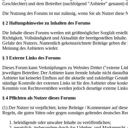
Geschlechter) und dem Betreiber (nachfolgend "Anbieter" genannt) 
Die Nutzung des Forums ist nur zulässig, wenn Sie als Nutzer diese
§ 2 Haftungshinweise zu Inhalten des Forums
Die Inhalte dieses Forums werden mit größtmöglicher Sorgfalt erstel
Richtigkeit, Vollständigkeit und Aktualität der bereitgestellten Inhalt
Gefahr des Nutzers. Namentlich gekennzeichnete Beiträge geben die 
Meinung des Anbieters wieder.
§ 3 Externe Links des Forums
Dieses Forum kann Verknüpfungen zu Websites Dritter ("externe Links
jeweiligen Betreiber. Der Anbieter kann fremde Inhalte nicht daraufh
Anbieter hat keinerlei Einfluss auf die aktuelle und zukünftige Gestal
ständige Kontrolle der externen Links ist für den Anbieter ohne konk
Kenntnis von Rechtsverstößen werden jedoch derartige externe Links
§ 4 Pflichten als Nutzer dieses Forums
(1) Der Nutzer ist verpflichtet, keine Beiträge / Kommentare auf die
Regeln, die guten Sitten oder gegen sonstiges geltendes deutsches Re
beleidigende oder unwahre Inhalte zu veröffentlichen;
gesetzlich, insbesondere durch das Urheber- und Markenrecht,