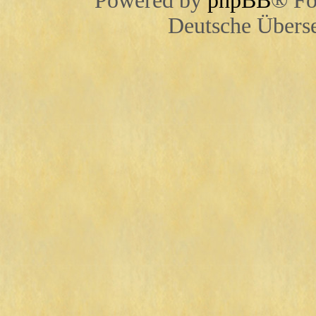
Powered by
phpBB
® Fo
Deutsche Übers