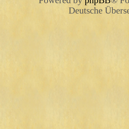
Powered by
phpBB
® Fo
Deutsche Übers