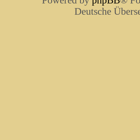
Powered by
phpBB
® Fo
Deutsche Übers