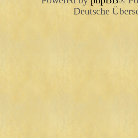
Powered by
phpBB
® Fo
Deutsche Übers