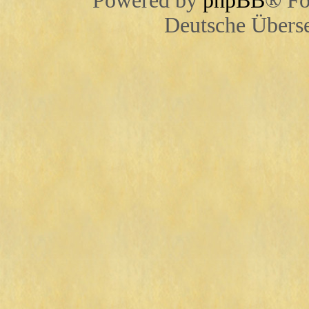
Powered by
phpBB
® Fo
Deutsche Übers