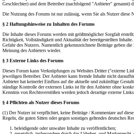
Geschlechter) und dem Betreiber (nachfolgend "Anbieter" genannt) 
Die Nutzung des Forums ist nur zulässig, wenn Sie als Nutzer diese
§ 2 Haftungshinweise zu Inhalten des Forums
Die Inhalte dieses Forums werden mit größtmöglicher Sorgfalt erstel
Richtigkeit, Vollständigkeit und Aktualität der bereitgestellten Inhalt
Gefahr des Nutzers. Namentlich gekennzeichnete Beiträge geben die 
Meinung des Anbieters wieder.
§ 3 Externe Links des Forums
Dieses Forum kann Verknüpfungen zu Websites Dritter ("externe Links
jeweiligen Betreiber. Der Anbieter kann fremde Inhalte nicht daraufh
Anbieter hat keinerlei Einfluss auf die aktuelle und zukünftige Gestal
ständige Kontrolle der externen Links ist für den Anbieter ohne konk
Kenntnis von Rechtsverstößen werden jedoch derartige externe Links
§ 4 Pflichten als Nutzer dieses Forums
(1) Der Nutzer ist verpflichtet, keine Beiträge / Kommentare auf die
Regeln, die guten Sitten oder gegen sonstiges geltendes deutsches Re
beleidigende oder unwahre Inhalte zu veröffentlichen;
gesetzlich, insbesondere durch das Urheber- und Markenrecht,