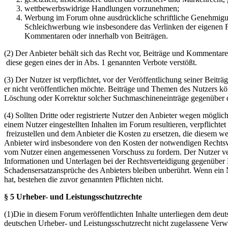
wettbewerbswidrige Handlungen vorzunehmen;
Werbung im Forum ohne ausdrückliche schriftliche Genehmigung
Schleichwerbung wie insbesondere das Verlinken der eigenen F
Kommentaren oder innerhalb von Beiträgen.
(2) Der Anbieter behält sich das Recht vor, Beiträge und Kommentar
diese gegen eines der in Abs. 1 genannten Verbote verstößt.
(3) Der Nutzer ist verpflichtet, vor der Veröffentlichung seiner Bei
er nicht veröffentlichen möchte. Beiträge und Themen des Nutzers k
Löschung oder Korrektur solcher Suchmaschineneinträge gegenüber d
(4) Sollten Dritte oder registrierte Nutzer den Anbieter wegen mögli
einem Nutzer eingestellten Inhalten im Forum resultieren, verpflichte
freizustellen und dem Anbieter die Kosten zu ersetzen, die diesem w
Anbieter wird insbesondere von den Kosten der notwendigen Rechtsverte
vom Nutzer einen angemessenen Vorschuss zu fordern. Der Nutzer ver
Informationen und Unterlagen bei der Rechtsverteidigung gegenüber 
Schadensersatzansprüche des Anbieters bleiben unberührt. Wenn ein N
hat, bestehen die zuvor genannten Pflichten nicht.
§ 5 Urheber- und Leistungsschutzrechte
(1)Die in diesem Forum veröffentlichten Inhalte unterliegen dem deu
deutschen Urheber- und Leistungsschutzrecht nicht zugelassene Verw