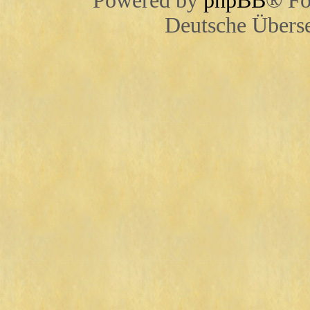
Powered by
phpBB
® Fo
Deutsche Übers