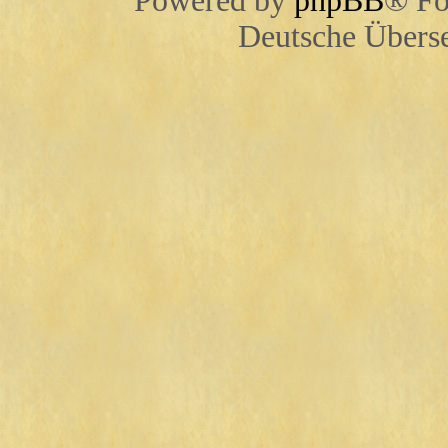
Powered by
phpBB
® Fo
Deutsche Übers