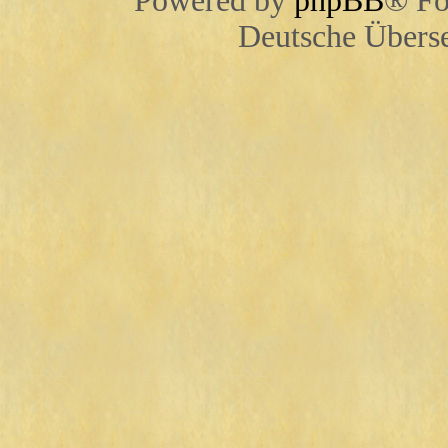
Powered by
phpBB
® Fo
Deutsche Übers