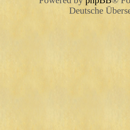
Powered by
phpBB
® Fo
Deutsche Übers