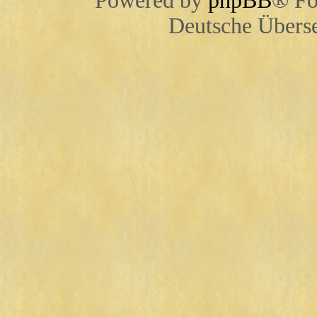
Powered by
phpBB
® Fo
Deutsche Übers