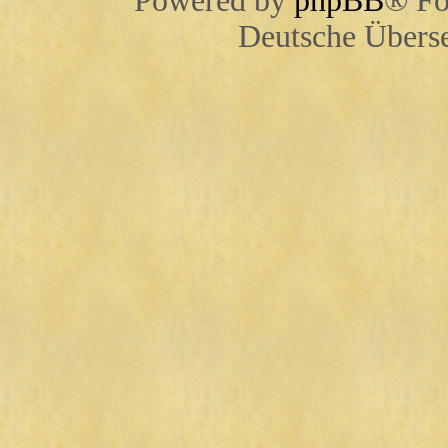
Powered by
phpBB
® Fo
Deutsche Übers