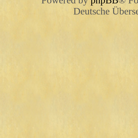
Powered by
phpBB
® Fo
Deutsche Übers