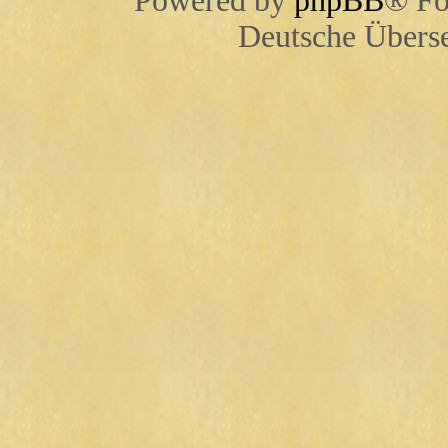
Powered by
phpBB
® Fo
Deutsche Übers