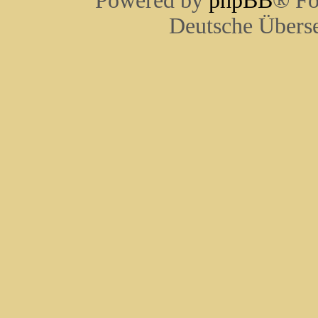
Powered by
phpBB
® Fo
Deutsche Übers