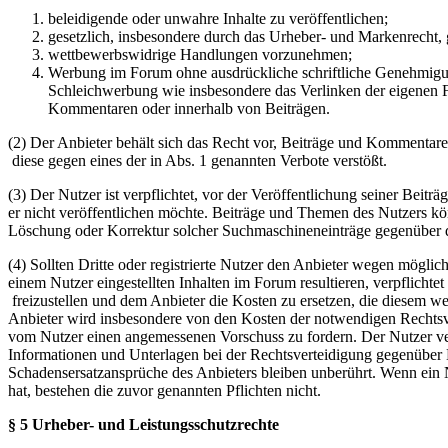
beleidigende oder unwahre Inhalte zu veröffentlichen;
gesetzlich, insbesondere durch das Urheber- und Markenrecht,
wettbewerbswidrige Handlungen vorzunehmen;
Werbung im Forum ohne ausdrückliche schriftliche Genehmigung
Schleichwerbung wie insbesondere das Verlinken der eigenen F
Kommentaren oder innerhalb von Beiträgen.
(2) Der Anbieter behält sich das Recht vor, Beiträge und Kommentar
diese gegen eines der in Abs. 1 genannten Verbote verstößt.
(3) Der Nutzer ist verpflichtet, vor der Veröffentlichung seiner Bei
er nicht veröffentlichen möchte. Beiträge und Themen des Nutzers k
Löschung oder Korrektur solcher Suchmaschineneinträge gegenüber d
(4) Sollten Dritte oder registrierte Nutzer den Anbieter wegen mögli
einem Nutzer eingestellten Inhalten im Forum resultieren, verpflichte
freizustellen und dem Anbieter die Kosten zu ersetzen, die diesem w
Anbieter wird insbesondere von den Kosten der notwendigen Rechtsverte
vom Nutzer einen angemessenen Vorschuss zu fordern. Der Nutzer ver
Informationen und Unterlagen bei der Rechtsverteidigung gegenüber 
Schadensersatzansprüche des Anbieters bleiben unberührt. Wenn ein N
hat, bestehen die zuvor genannten Pflichten nicht.
§ 5 Urheber- und Leistungsschutzrechte