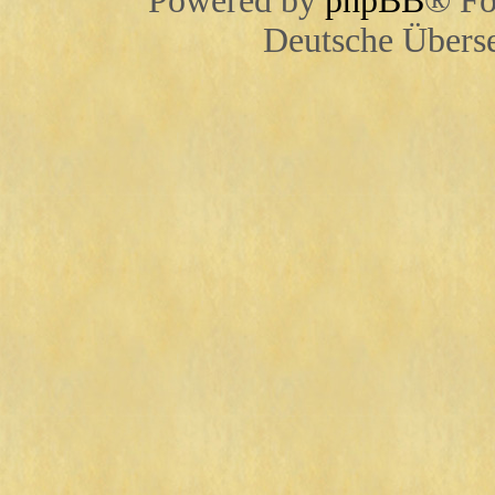
Powered by
phpBB
® Fo
Deutsche Übers