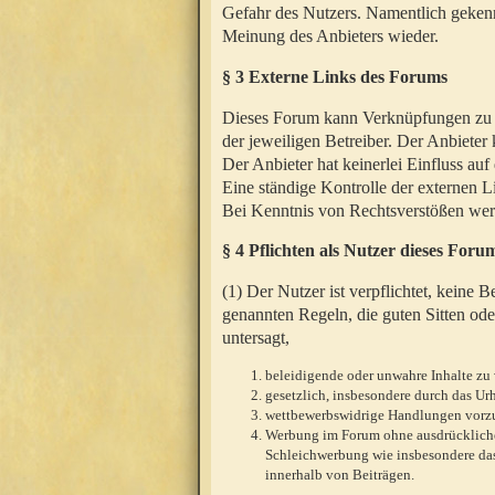
Gefahr des Nutzers. Namentlich gekenn
Meinung des Anbieters wieder.
§ 3 Externe Links des Forums
Dieses Forum kann Verknüpfungen zu We
der jeweiligen Betreiber. Der Anbieter
Der Anbieter hat keinerlei Einfluss auf
Eine ständige Kontrolle der externen L
Bei Kenntnis von Rechtsverstößen werd
§ 4 Pflichten als Nutzer dieses Foru
(1) Der Nutzer ist verpflichtet, keine
genannten Regeln, die guten Sitten ode
untersagt,
beleidigende oder unwahre Inhalte zu 
gesetzlich, insbesondere durch das U
wettbewerbswidrige Handlungen vor
Werbung im Forum ohne ausdrückliche s
Schleichwerbung wie insbesondere das
innerhalb von Beiträgen.