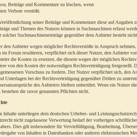
t vor, Beiträge und Kommentare zu löschen, wenn
ten Verbote verstößt.
er Veröffentlichung seiner Beiträge und Kommentare diese auf Angaben z
Beiträge und Themen des Nutzers können in Suchmaschinen erfasst werd
 solcher Suchmaschineneinträge gegenüber dem Anbieter besteht nicht
utzer den Anbieter wegen möglicher Rechtsverstöße in Anspruch nehmen,
 im Forum resultieren, verpflichtet sich dieser Nutzer, den Anbieter vo
eter die Kosten zu ersetzen, die diesem wegen der möglichen Rechtsv
ere von den Kosten der notwendigen Rechtsverteidigung freigestellt. De
ngemessenen Vorschuss zu fordern. Der Nutzer verpflichtet sich, den A
d Unterlagen bei der Rechtsverteidigung gegenüber Dritten zu unterstü
ersatzansprüche des Anbieters bleiben unberührt. Wenn ein Nutzer di
, bestehen die zuvor genannten Pflichten nicht.
chte
en Inhalte unterliegen dem deutschen Urheber- und Leistungsschutzrech
zrecht nicht zugelassene Verwertung bedarf der vorherigen schriftlic
abers. Dies gilt insbesondere für Vervielfältigung, Bearbeitung, Überse
edergabe von Inhalten in Datenbanken oder anderen elektronischen Me