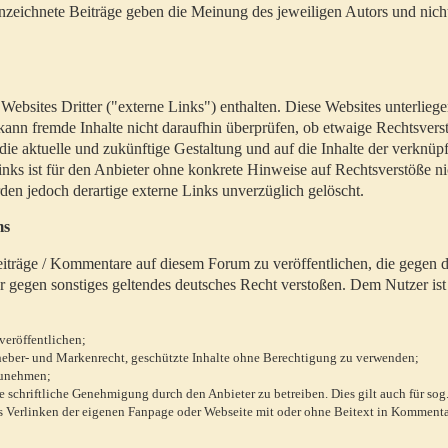
zeichnete Beiträge geben die Meinung des jeweiligen Autors und nich
bsites Dritter ("externe Links") enthalten. Diese Websites unterlieg
 kann fremde Inhalte nicht daraufhin überprüfen, ob etwaige Rechtsvers
 die aktuelle und zukünftige Gestaltung und auf die Inhalte der verknüpf
inks ist für den Anbieter ohne konkrete Hinweise auf Rechtsverstöße n
en jedoch derartige externe Links unverzüglich gelöscht.
ms
 Beiträge / Kommentare auf diesem Forum zu veröffentlichen, die gegen d
r gegen sonstiges geltendes deutsches Recht verstoßen. Dem Nutzer ist
veröffentlichen;
rheber- und Markenrecht, geschützte Inhalte ohne Berechtigung zu verwenden;
zunehmen;
chriftliche Genehmigung durch den Anbieter zu betreiben. Dies gilt auch für sog
 Verlinken der eigenen Fanpage oder Webseite mit oder ohne Beitext in Kommenta