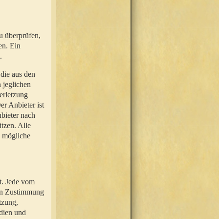
u überprüfen,
en. Ein
.
 die aus den
n jeglichen
erletzung
r Anbieter ist
nbieter nach
tzen. Alle
e mögliche
t. Jede vom
hen Zustimmung
tzung,
dien und