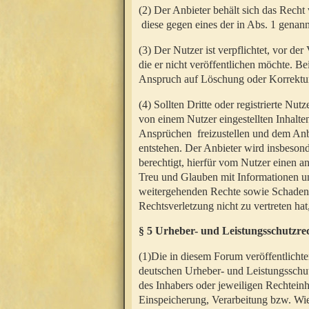
(2) Der Anbieter behält sich das Rech
diese gegen eines der in Abs. 1 genann
(3) Der Nutzer ist verpflichtet, vor d
die er nicht veröffentlichen möchte. 
Anspruch auf Löschung oder Korrektur
(4) Sollten Dritte oder registrierte N
von einem Nutzer eingestellten Inhalten
Ansprüchen freizustellen und dem Anbi
entstehen. Der Anbieter wird insbesond
berechtigt, hierfür vom Nutzer einen a
Treu und Glauben mit Informationen un
weitergehenden Rechte sowie Schadens
Rechtsverletzung nicht zu vertreten hat
§ 5 Urheber- und Leistungsschutzre
(1)Die in diesem Forum veröffentlicht
deutschen Urheber- und Leistungsschut
des Inhabers oder jeweiligen Rechteinh
Einspeicherung, Verarbeitung bzw. Wi