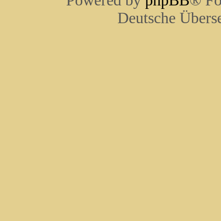
Powered by
phpBB
® Fo
Deutsche Übers