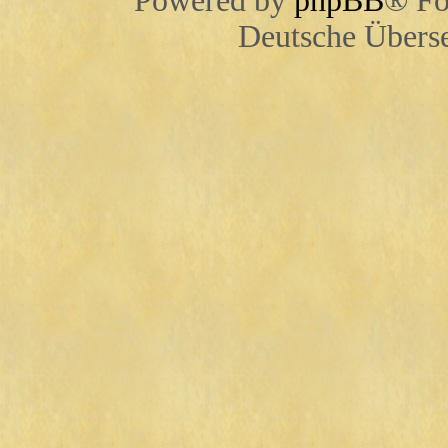
Powered by
phpBB
® Fo
Deutsche Übers