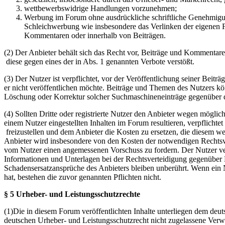
wettbewerbswidrige Handlungen vorzunehmen;
Werbung im Forum ohne ausdrückliche schriftliche Genehmigung
Schleichwerbung wie insbesondere das Verlinken der eigenen F
Kommentaren oder innerhalb von Beiträgen.
(2) Der Anbieter behält sich das Recht vor, Beiträge und Kommentar
diese gegen eines der in Abs. 1 genannten Verbote verstößt.
(3) Der Nutzer ist verpflichtet, vor der Veröffentlichung seiner Bei
er nicht veröffentlichen möchte. Beiträge und Themen des Nutzers k
Löschung oder Korrektur solcher Suchmaschineneinträge gegenüber d
(4) Sollten Dritte oder registrierte Nutzer den Anbieter wegen mögli
einem Nutzer eingestellten Inhalten im Forum resultieren, verpflichte
freizustellen und dem Anbieter die Kosten zu ersetzen, die diesem w
Anbieter wird insbesondere von den Kosten der notwendigen Rechtsverte
vom Nutzer einen angemessenen Vorschuss zu fordern. Der Nutzer ver
Informationen und Unterlagen bei der Rechtsverteidigung gegenüber 
Schadensersatzansprüche des Anbieters bleiben unberührt. Wenn ein N
hat, bestehen die zuvor genannten Pflichten nicht.
§ 5 Urheber- und Leistungsschutzrechte
(1)Die in diesem Forum veröffentlichten Inhalte unterliegen dem deu
deutschen Urheber- und Leistungsschutzrecht nicht zugelassene Verw