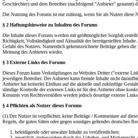
Geschlechter) und dem Betreiber (nachfolgend "Anbieter" genannt) 
Die Nutzung des Forums ist nur zulässig, wenn Sie als Nutzer diese
§ 2 Haftungshinweise zu Inhalten des Forums
Die Inhalte dieses Forums werden mit größtmöglicher Sorgfalt erstel
Richtigkeit, Vollständigkeit und Aktualität der bereitgestellten Inhalt
Gefahr des Nutzers. Namentlich gekennzeichnete Beiträge geben die 
Meinung des Anbieters wieder.
§ 3 Externe Links des Forums
Dieses Forum kann Verknüpfungen zu Websites Dritter ("externe Links
jeweiligen Betreiber. Der Anbieter kann fremde Inhalte nicht daraufh
Anbieter hat keinerlei Einfluss auf die aktuelle und zukünftige Gestal
ständige Kontrolle der externen Links ist für den Anbieter ohne konk
Kenntnis von Rechtsverstößen werden jedoch derartige externe Links
§ 4 Pflichten als Nutzer dieses Forums
(1) Der Nutzer ist verpflichtet, keine Beiträge / Kommentare auf die
Regeln, die guten Sitten oder gegen sonstiges geltendes deutsches Re
beleidigende oder unwahre Inhalte zu veröffentlichen;
gesetzlich, insbesondere durch das Urheber- und Markenrecht,