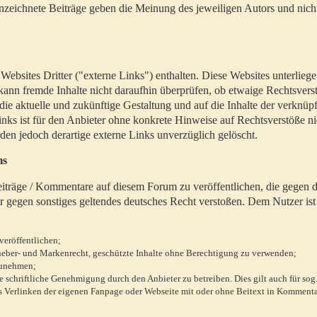
zeichnete Beiträge geben die Meinung des jeweiligen Autors und nich
bsites Dritter ("externe Links") enthalten. Diese Websites unterlieg
 kann fremde Inhalte nicht daraufhin überprüfen, ob etwaige Rechtsvers
 die aktuelle und zukünftige Gestaltung und auf die Inhalte der verknüpf
inks ist für den Anbieter ohne konkrete Hinweise auf Rechtsverstöße n
en jedoch derartige externe Links unverzüglich gelöscht.
ms
 Beiträge / Kommentare auf diesem Forum zu veröffentlichen, die gegen d
r gegen sonstiges geltendes deutsches Recht verstoßen. Dem Nutzer ist
veröffentlichen;
rheber- und Markenrecht, geschützte Inhalte ohne Berechtigung zu verwenden;
zunehmen;
chriftliche Genehmigung durch den Anbieter zu betreiben. Dies gilt auch für sog
 Verlinken der eigenen Fanpage oder Webseite mit oder ohne Beitext in Kommenta