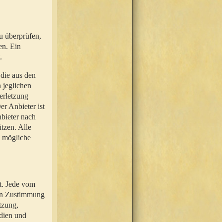
u überprüfen,
en. Ein
.
 die aus den
n jeglichen
erletzung
r Anbieter ist
nbieter nach
tzen. Alle
e mögliche
t. Jede vom
hen Zustimmung
tzung,
dien und