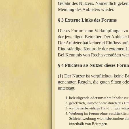
Gefahr des Nutzers. Namentlich gekenn
Meinung des Anbieters wieder.
§ 3 Externe Links des Forums
Dieses Forum kann Verknüpfungen zu We
der jeweiligen Betreiber. Der Anbieter
Der Anbieter hat keinerlei Einfluss auf
Eine ständige Kontrolle der externen L
Bei Kenntnis von Rechtsverstößen werd
§ 4 Pflichten als Nutzer dieses Foru
(1) Der Nutzer ist verpflichtet, keine
genannten Regeln, die guten Sitten ode
untersagt,
beleidigende oder unwahre Inhalte zu 
gesetzlich, insbesondere durch das U
wettbewerbswidrige Handlungen vor
Werbung im Forum ohne ausdrückliche s
Schleichwerbung wie insbesondere das
innerhalb von Beiträgen.