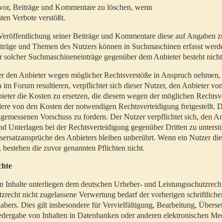
t vor, Beiträge und Kommentare zu löschen, wenn
ten Verbote verstößt.
er Veröffentlichung seiner Beiträge und Kommentare diese auf Angaben z
Beiträge und Themen des Nutzers können in Suchmaschinen erfasst werd
 solcher Suchmaschineneinträge gegenüber dem Anbieter besteht nicht
utzer den Anbieter wegen möglicher Rechtsverstöße in Anspruch nehmen,
 im Forum resultieren, verpflichtet sich dieser Nutzer, den Anbieter vo
eter die Kosten zu ersetzen, die diesem wegen der möglichen Rechtsv
ere von den Kosten der notwendigen Rechtsverteidigung freigestellt. De
ngemessenen Vorschuss zu fordern. Der Nutzer verpflichtet sich, den A
d Unterlagen bei der Rechtsverteidigung gegenüber Dritten zu unterstü
ersatzansprüche des Anbieters bleiben unberührt. Wenn ein Nutzer di
, bestehen die zuvor genannten Pflichten nicht.
chte
en Inhalte unterliegen dem deutschen Urheber- und Leistungsschutzrech
zrecht nicht zugelassene Verwertung bedarf der vorherigen schriftlic
abers. Dies gilt insbesondere für Vervielfältigung, Bearbeitung, Überse
edergabe von Inhalten in Datenbanken oder anderen elektronischen Me