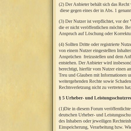
(2) Der Anbieter behält sich das Rech
diese gegen eines der in Abs. 1 genann
(3) Der Nutzer ist verpflichtet, vor d
die er nicht veröffentlichen möchte. 
Anspruch auf Löschung oder Korrektur
(4) Sollten Dritte oder registrierte N
von einem Nutzer eingestellten Inhalten
Ansprüchen freizustellen und dem Anbi
entstehen. Der Anbieter wird insbesond
berechtigt, hierfür vom Nutzer einen a
Treu und Glauben mit Informationen un
weitergehenden Rechte sowie Schadens
Rechtsverletzung nicht zu vertreten hat
§ 5 Urheber- und Leistungsschutzre
(1)Die in diesem Forum veröffentlicht
deutschen Urheber- und Leistungsschut
des Inhabers oder jeweiligen Rechteinh
Einspeicherung, Verarbeitung bzw. Wi