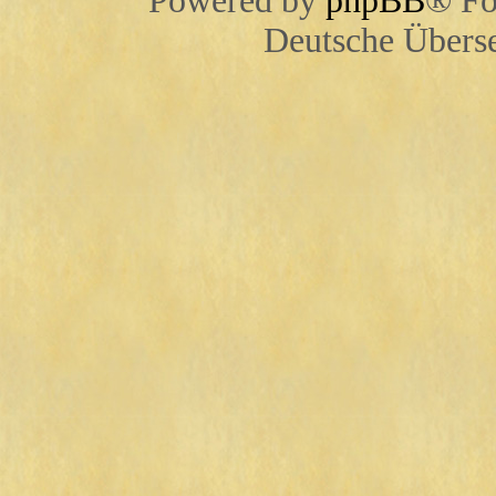
Powered by
phpBB
® Fo
Deutsche Übers