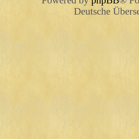
Powered by
phpBB
® Fo
Deutsche Übers