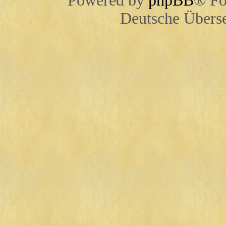
Powered by
phpBB
® Fo
Deutsche Übers