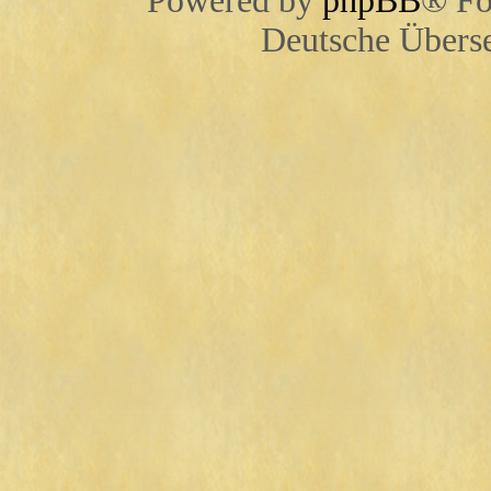
Powered by
phpBB
® Fo
Deutsche Übers