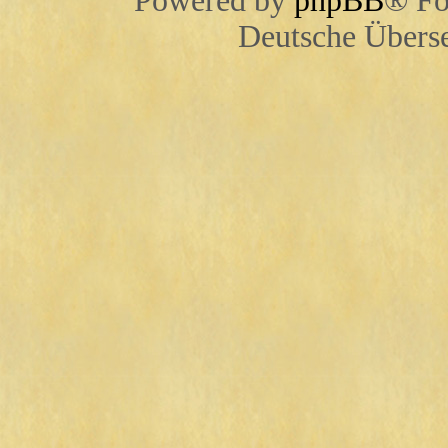
Powered by
phpBB
® Fo
Deutsche Übers