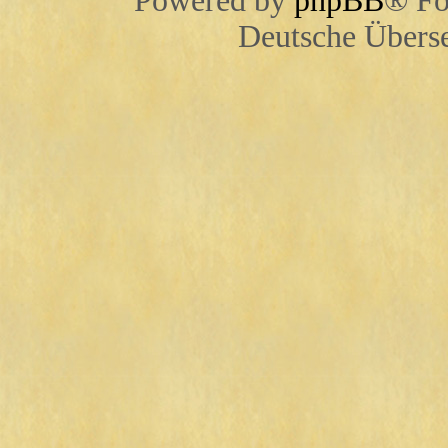
Powered by
phpBB
® Fo
Deutsche Übers