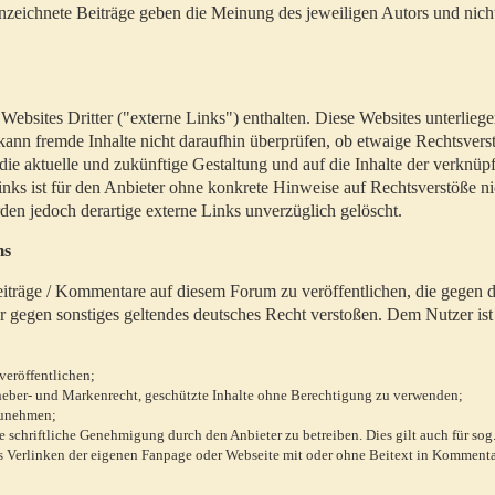
zeichnete Beiträge geben die Meinung des jeweiligen Autors und nich
bsites Dritter ("externe Links") enthalten. Diese Websites unterlieg
 kann fremde Inhalte nicht daraufhin überprüfen, ob etwaige Rechtsvers
 die aktuelle und zukünftige Gestaltung und auf die Inhalte der verknüpf
inks ist für den Anbieter ohne konkrete Hinweise auf Rechtsverstöße n
en jedoch derartige externe Links unverzüglich gelöscht.
ms
 Beiträge / Kommentare auf diesem Forum zu veröffentlichen, die gegen d
r gegen sonstiges geltendes deutsches Recht verstoßen. Dem Nutzer ist
veröffentlichen;
rheber- und Markenrecht, geschützte Inhalte ohne Berechtigung zu verwenden;
zunehmen;
chriftliche Genehmigung durch den Anbieter zu betreiben. Dies gilt auch für sog
 Verlinken der eigenen Fanpage oder Webseite mit oder ohne Beitext in Kommenta