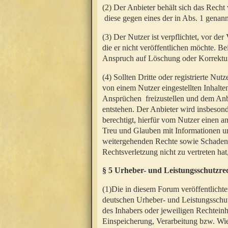
(2) Der Anbieter behält sich das Rech
diese gegen eines der in Abs. 1 genann
(3) Der Nutzer ist verpflichtet, vor d
die er nicht veröffentlichen möchte. 
Anspruch auf Löschung oder Korrektur
(4) Sollten Dritte oder registrierte N
von einem Nutzer eingestellten Inhalten
Ansprüchen freizustellen und dem Anbi
entstehen. Der Anbieter wird insbesond
berechtigt, hierfür vom Nutzer einen a
Treu und Glauben mit Informationen un
weitergehenden Rechte sowie Schadens
Rechtsverletzung nicht zu vertreten hat
§ 5 Urheber- und Leistungsschutzre
(1)Die in diesem Forum veröffentlicht
deutschen Urheber- und Leistungsschut
des Inhabers oder jeweiligen Rechteinh
Einspeicherung, Verarbeitung bzw. Wi