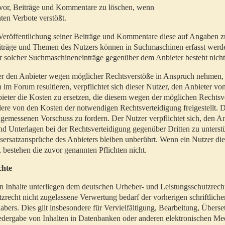
t vor, Beiträge und Kommentare zu löschen, wenn
ten Verbote verstößt.
er Veröffentlichung seiner Beiträge und Kommentare diese auf Angaben z
Beiträge und Themen des Nutzers können in Suchmaschinen erfasst werd
 solcher Suchmaschineneinträge gegenüber dem Anbieter besteht nicht
utzer den Anbieter wegen möglicher Rechtsverstöße in Anspruch nehmen,
 im Forum resultieren, verpflichtet sich dieser Nutzer, den Anbieter vo
eter die Kosten zu ersetzen, die diesem wegen der möglichen Rechtsv
ere von den Kosten der notwendigen Rechtsverteidigung freigestellt. De
ngemessenen Vorschuss zu fordern. Der Nutzer verpflichtet sich, den A
d Unterlagen bei der Rechtsverteidigung gegenüber Dritten zu unterstü
ersatzansprüche des Anbieters bleiben unberührt. Wenn ein Nutzer di
, bestehen die zuvor genannten Pflichten nicht.
chte
en Inhalte unterliegen dem deutschen Urheber- und Leistungsschutzrech
zrecht nicht zugelassene Verwertung bedarf der vorherigen schriftlic
abers. Dies gilt insbesondere für Vervielfältigung, Bearbeitung, Überse
edergabe von Inhalten in Datenbanken oder anderen elektronischen Me