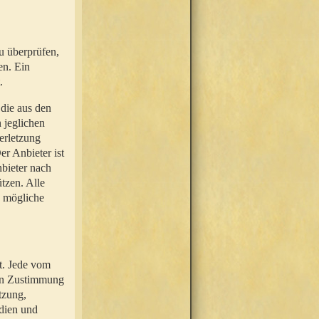
u überprüfen,
en. Ein
.
 die aus den
n jeglichen
erletzung
r Anbieter ist
nbieter nach
tzen. Alle
e mögliche
t. Jede vom
hen Zustimmung
tzung,
dien und