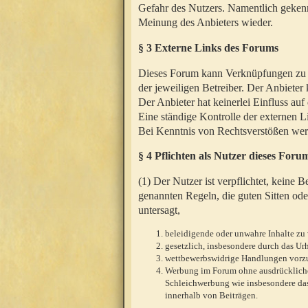
Gefahr des Nutzers. Namentlich gekenn
Meinung des Anbieters wieder.
§ 3 Externe Links des Forums
Dieses Forum kann Verknüpfungen zu We
der jeweiligen Betreiber. Der Anbieter
Der Anbieter hat keinerlei Einfluss auf
Eine ständige Kontrolle der externen L
Bei Kenntnis von Rechtsverstößen werd
§ 4 Pflichten als Nutzer dieses Foru
(1) Der Nutzer ist verpflichtet, keine
genannten Regeln, die guten Sitten ode
untersagt,
beleidigende oder unwahre Inhalte zu 
gesetzlich, insbesondere durch das U
wettbewerbswidrige Handlungen vor
Werbung im Forum ohne ausdrückliche s
Schleichwerbung wie insbesondere das
innerhalb von Beiträgen.