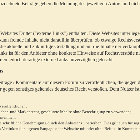
zeichnete Beiträge geben die Meinung des jeweiligen Autors und nich
bsites Dritter ("externe Links") enthalten. Diese Websites unterlieg
 kann fremde Inhalte nicht daraufhin überprüfen, ob etwaige Rechtsvers
 die aktuelle und zukünftige Gestaltung und auf die Inhalte der verknüpf
inks ist für den Anbieter ohne konkrete Hinweise auf Rechtsverstöße n
en jedoch derartige externe Links unverzüglich gelöscht.
ms
 Beiträge / Kommentare auf diesem Forum zu veröffentlichen, die gegen d
r gegen sonstiges geltendes deutsches Recht verstoßen. Dem Nutzer ist
veröffentlichen;
rheber- und Markenrecht, geschützte Inhalte ohne Berechtigung zu verwenden;
zunehmen;
chriftliche Genehmigung durch den Anbieter zu betreiben. Dies gilt auch für sog
 Verlinken der eigenen Fanpage oder Webseite mit oder ohne Beitext in Kommenta