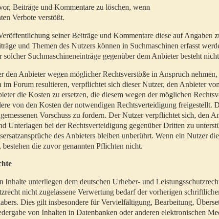
t vor, Beiträge und Kommentare zu löschen, wenn
ten Verbote verstößt.
er Veröffentlichung seiner Beiträge und Kommentare diese auf Angaben z
Beiträge und Themen des Nutzers können in Suchmaschinen erfasst werd
 solcher Suchmaschineneinträge gegenüber dem Anbieter besteht nicht
utzer den Anbieter wegen möglicher Rechtsverstöße in Anspruch nehmen,
 im Forum resultieren, verpflichtet sich dieser Nutzer, den Anbieter vo
eter die Kosten zu ersetzen, die diesem wegen der möglichen Rechtsv
ere von den Kosten der notwendigen Rechtsverteidigung freigestellt. De
ngemessenen Vorschuss zu fordern. Der Nutzer verpflichtet sich, den A
d Unterlagen bei der Rechtsverteidigung gegenüber Dritten zu unterstü
ersatzansprüche des Anbieters bleiben unberührt. Wenn ein Nutzer di
, bestehen die zuvor genannten Pflichten nicht.
chte
en Inhalte unterliegen dem deutschen Urheber- und Leistungsschutzrech
zrecht nicht zugelassene Verwertung bedarf der vorherigen schriftlic
abers. Dies gilt insbesondere für Vervielfältigung, Bearbeitung, Überse
edergabe von Inhalten in Datenbanken oder anderen elektronischen Me