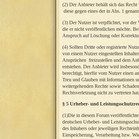
(2) Der Anbieter behält sich das Rech
diese gegen eines der in Abs. 1 genann
(3) Der Nutzer ist verpflichtet, vor d
die er nicht veröffentlichen möchte. 
Anspruch auf Löschung oder Korrektur
(4) Sollten Dritte oder registrierte N
von einem Nutzer eingestellten Inhalten
Ansprüchen freizustellen und dem Anbi
entstehen. Der Anbieter wird insbesond
berechtigt, hierfür vom Nutzer einen a
Treu und Glauben mit Informationen un
weitergehenden Rechte sowie Schadens
Rechtsverletzung nicht zu vertreten hat
§ 5 Urheber- und Leistungsschutzre
(1)Die in diesem Forum veröffentlicht
deutschen Urheber- und Leistungsschut
des Inhabers oder jeweiligen Rechteinh
Einspeicherung, Verarbeitung bzw. Wi