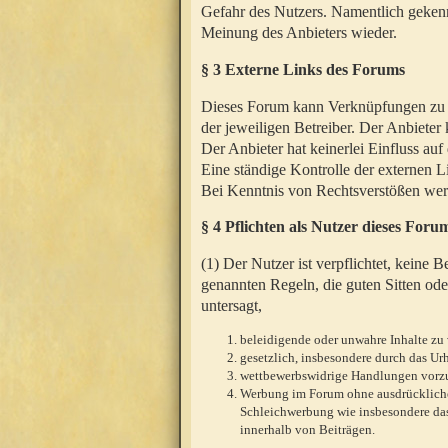
Gefahr des Nutzers. Namentlich gekenn
Meinung des Anbieters wieder.
§ 3 Externe Links des Forums
Dieses Forum kann Verknüpfungen zu We
der jeweiligen Betreiber. Der Anbieter
Der Anbieter hat keinerlei Einfluss auf
Eine ständige Kontrolle der externen L
Bei Kenntnis von Rechtsverstößen werd
§ 4 Pflichten als Nutzer dieses Foru
(1) Der Nutzer ist verpflichtet, keine
genannten Regeln, die guten Sitten ode
untersagt,
beleidigende oder unwahre Inhalte zu 
gesetzlich, insbesondere durch das U
wettbewerbswidrige Handlungen vor
Werbung im Forum ohne ausdrückliche s
Schleichwerbung wie insbesondere das
innerhalb von Beiträgen.