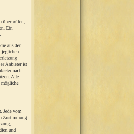
u überprüfen,
en. Ein
.
 die aus den
n jeglichen
erletzung
r Anbieter ist
nbieter nach
tzen. Alle
e mögliche
t. Jede vom
hen Zustimmung
tzung,
dien und