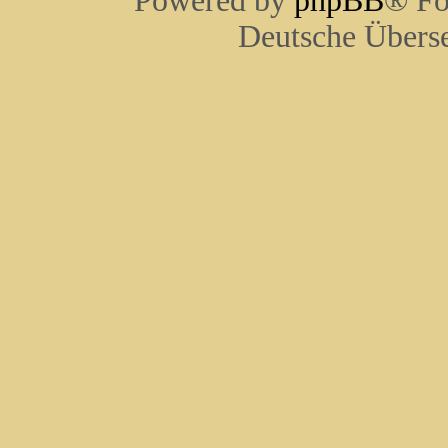
Powered by
phpBB
® Fo
Deutsche Übers