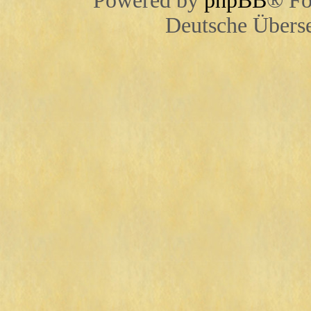
Powered by
phpBB
® Fo
Deutsche Übers