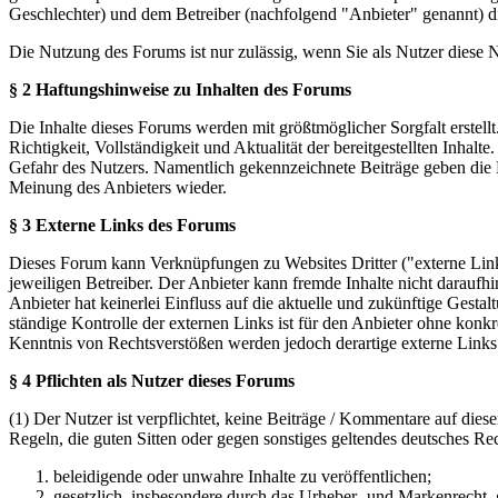
Geschlechter) und dem Betreiber (nachfolgend "Anbieter" genannt) 
Die Nutzung des Forums ist nur zulässig, wenn Sie als Nutzer diese
§ 2 Haftungshinweise zu Inhalten des Forums
Die Inhalte dieses Forums werden mit größtmöglicher Sorgfalt erstel
Richtigkeit, Vollständigkeit und Aktualität der bereitgestellten Inhalt
Gefahr des Nutzers. Namentlich gekennzeichnete Beiträge geben die 
Meinung des Anbieters wieder.
§ 3 Externe Links des Forums
Dieses Forum kann Verknüpfungen zu Websites Dritter ("externe Links
jeweiligen Betreiber. Der Anbieter kann fremde Inhalte nicht daraufh
Anbieter hat keinerlei Einfluss auf die aktuelle und zukünftige Gestal
ständige Kontrolle der externen Links ist für den Anbieter ohne konk
Kenntnis von Rechtsverstößen werden jedoch derartige externe Links
§ 4 Pflichten als Nutzer dieses Forums
(1) Der Nutzer ist verpflichtet, keine Beiträge / Kommentare auf die
Regeln, die guten Sitten oder gegen sonstiges geltendes deutsches Re
beleidigende oder unwahre Inhalte zu veröffentlichen;
gesetzlich, insbesondere durch das Urheber- und Markenrecht,