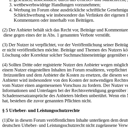
wettbewerbswidrige Handlungen vorzunehmen;
Werbung im Forum ohne ausdrückliche schriftliche Genehmigung
Schleichwerbung wie insbesondere das Verlinken der eigenen F
Kommentaren oder innerhalb von Beiträgen.
(2) Der Anbieter behält sich das Recht vor, Beiträge und Kommentar
diese gegen eines der in Abs. 1 genannten Verbote verstößt.
(3) Der Nutzer ist verpflichtet, vor der Veröffentlichung seiner Bei
er nicht veröffentlichen möchte. Beiträge und Themen des Nutzers k
Löschung oder Korrektur solcher Suchmaschineneinträge gegenüber d
(4) Sollten Dritte oder registrierte Nutzer den Anbieter wegen mögli
einem Nutzer eingestellten Inhalten im Forum resultieren, verpflichte
freizustellen und dem Anbieter die Kosten zu ersetzen, die diesem w
Anbieter wird insbesondere von den Kosten der notwendigen Rechtsverte
vom Nutzer einen angemessenen Vorschuss zu fordern. Der Nutzer ver
Informationen und Unterlagen bei der Rechtsverteidigung gegenüber 
Schadensersatzansprüche des Anbieters bleiben unberührt. Wenn ein N
hat, bestehen die zuvor genannten Pflichten nicht.
§ 5 Urheber- und Leistungsschutzrechte
(1)Die in diesem Forum veröffentlichten Inhalte unterliegen dem deu
deutschen Urheber- und Leistungsschutzrecht nicht zugelassene Verw