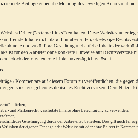
zeichnete Beiträge geben die Meinung des jeweiligen Autors und nich
bsites Dritter ("externe Links") enthalten. Diese Websites unterlieg
 kann fremde Inhalte nicht daraufhin überprüfen, ob etwaige Rechtsvers
 die aktuelle und zukünftige Gestaltung und auf die Inhalte der verknüpf
inks ist für den Anbieter ohne konkrete Hinweise auf Rechtsverstöße n
en jedoch derartige externe Links unverzüglich gelöscht.
ms
 Beiträge / Kommentare auf diesem Forum zu veröffentlichen, die gegen d
r gegen sonstiges geltendes deutsches Recht verstoßen. Dem Nutzer ist
veröffentlichen;
rheber- und Markenrecht, geschützte Inhalte ohne Berechtigung zu verwenden;
zunehmen;
chriftliche Genehmigung durch den Anbieter zu betreiben. Dies gilt auch für sog
 Verlinken der eigenen Fanpage oder Webseite mit oder ohne Beitext in Kommenta