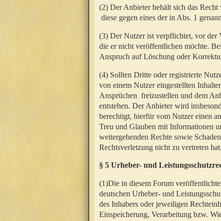
(2) Der Anbieter behält sich das Rech
diese gegen eines der in Abs. 1 genann
(3) Der Nutzer ist verpflichtet, vor d
die er nicht veröffentlichen möchte. 
Anspruch auf Löschung oder Korrektur
(4) Sollten Dritte oder registrierte N
von einem Nutzer eingestellten Inhalten
Ansprüchen freizustellen und dem Anbi
entstehen. Der Anbieter wird insbesond
berechtigt, hierfür vom Nutzer einen a
Treu und Glauben mit Informationen un
weitergehenden Rechte sowie Schadens
Rechtsverletzung nicht zu vertreten hat
§ 5 Urheber- und Leistungsschutzre
(1)Die in diesem Forum veröffentlicht
deutschen Urheber- und Leistungsschut
des Inhabers oder jeweiligen Rechteinh
Einspeicherung, Verarbeitung bzw. Wi