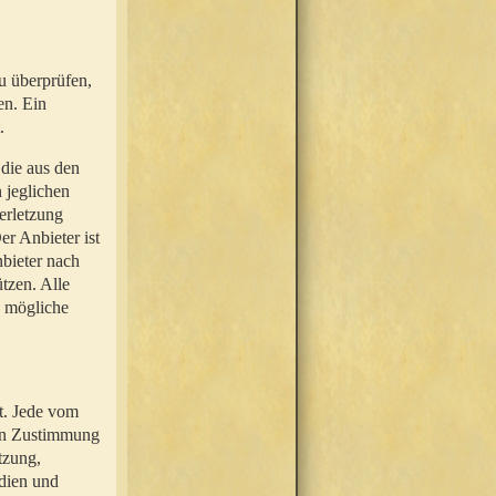
u überprüfen,
en. Ein
.
 die aus den
n jeglichen
erletzung
r Anbieter ist
nbieter nach
tzen. Alle
e mögliche
t. Jede vom
hen Zustimmung
tzung,
dien und