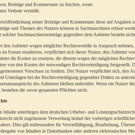
t vor, Beiträge und Kommentare zu löschen, wenn
ten Verbote verstößt.
er Veröffentlichung seiner Beiträge und Kommentare diese auf Angaben z
Beiträge und Themen des Nutzers können in Suchmaschinen erfasst werd
 solcher Suchmaschineneinträge gegenüber dem Anbieter besteht nicht
utzer den Anbieter wegen möglicher Rechtsverstöße in Anspruch nehmen,
 im Forum resultieren, verpflichtet sich dieser Nutzer, den Anbieter vo
eter die Kosten zu ersetzen, die diesem wegen der möglichen Rechtsv
ere von den Kosten der notwendigen Rechtsverteidigung freigestellt. De
ngemessenen Vorschuss zu fordern. Der Nutzer verpflichtet sich, den A
d Unterlagen bei der Rechtsverteidigung gegenüber Dritten zu unterstü
ersatzansprüche des Anbieters bleiben unberührt. Wenn ein Nutzer di
, bestehen die zuvor genannten Pflichten nicht.
chte
en Inhalte unterliegen dem deutschen Urheber- und Leistungsschutzrech
zrecht nicht zugelassene Verwertung bedarf der vorherigen schriftlic
abers. Dies gilt insbesondere für Vervielfältigung, Bearbeitung, Überse
edergabe von Inhalten in Datenbanken oder anderen elektronischen Me