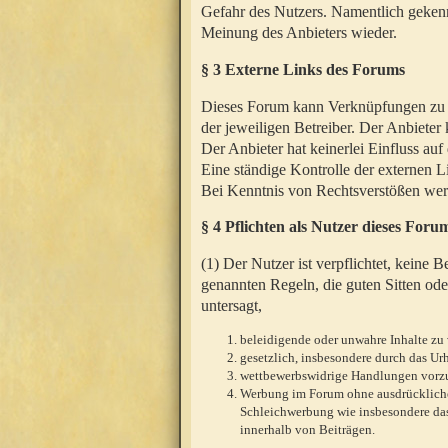
Gefahr des Nutzers. Namentlich gekenn
Meinung des Anbieters wieder.
§ 3 Externe Links des Forums
Dieses Forum kann Verknüpfungen zu We
der jeweiligen Betreiber. Der Anbieter
Der Anbieter hat keinerlei Einfluss auf
Eine ständige Kontrolle der externen L
Bei Kenntnis von Rechtsverstößen werd
§ 4 Pflichten als Nutzer dieses Foru
(1) Der Nutzer ist verpflichtet, keine
genannten Regeln, die guten Sitten ode
untersagt,
beleidigende oder unwahre Inhalte zu 
gesetzlich, insbesondere durch das U
wettbewerbswidrige Handlungen vor
Werbung im Forum ohne ausdrückliche s
Schleichwerbung wie insbesondere das
innerhalb von Beiträgen.