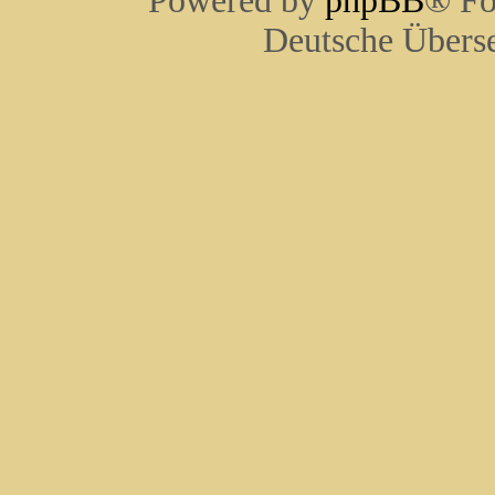
Powered by
phpBB
® Fo
Deutsche Übers