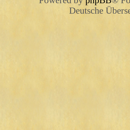
Powered by
phpBB
® Fo
Deutsche Übers