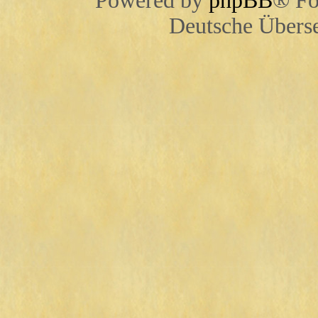
Powered by
phpBB
® Fo
Deutsche Übers