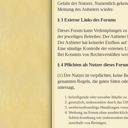
Gefahr des Nutzers. Namentlich gekenn
Meinung des Anbieters wieder.
§ 3 Externe Links des Forums
Dieses Forum kann Verknüpfungen zu We
der jeweiligen Betreiber. Der Anbieter
Der Anbieter hat keinerlei Einfluss auf
Eine ständige Kontrolle der externen L
Bei Kenntnis von Rechtsverstößen werd
§ 4 Pflichten als Nutzer dieses Foru
(1) Der Nutzer ist verpflichtet, keine
genannten Regeln, die guten Sitten ode
untersagt,
beleidigende oder unwahre Inhalte zu 
gesetzlich, insbesondere durch das U
wettbewerbswidrige Handlungen vor
Werbung im Forum ohne ausdrückliche s
Schleichwerbung wie insbesondere das
innerhalb von Beiträgen.