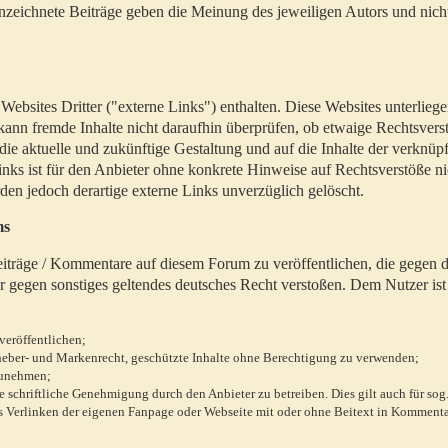
zeichnete Beiträge geben die Meinung des jeweiligen Autors und nich
bsites Dritter ("externe Links") enthalten. Diese Websites unterlieg
 kann fremde Inhalte nicht daraufhin überprüfen, ob etwaige Rechtsvers
 die aktuelle und zukünftige Gestaltung und auf die Inhalte der verknüpf
inks ist für den Anbieter ohne konkrete Hinweise auf Rechtsverstöße n
en jedoch derartige externe Links unverzüglich gelöscht.
ms
 Beiträge / Kommentare auf diesem Forum zu veröffentlichen, die gegen d
r gegen sonstiges geltendes deutsches Recht verstoßen. Dem Nutzer ist
veröffentlichen;
rheber- und Markenrecht, geschützte Inhalte ohne Berechtigung zu verwenden;
zunehmen;
chriftliche Genehmigung durch den Anbieter zu betreiben. Dies gilt auch für sog
 Verlinken der eigenen Fanpage oder Webseite mit oder ohne Beitext in Kommenta