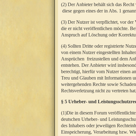
(2) Der Anbieter behält sich das Rech
diese gegen eines der in Abs. 1 genann
(3) Der Nutzer ist verpflichtet, vor d
die er nicht veröffentlichen möchte. 
Anspruch auf Löschung oder Korrektur
(4) Sollten Dritte oder registrierte N
von einem Nutzer eingestellten Inhalten
Ansprüchen freizustellen und dem Anbi
entstehen. Der Anbieter wird insbesond
berechtigt, hierfür vom Nutzer einen a
Treu und Glauben mit Informationen un
weitergehenden Rechte sowie Schadens
Rechtsverletzung nicht zu vertreten hat
§ 5 Urheber- und Leistungsschutzre
(1)Die in diesem Forum veröffentlicht
deutschen Urheber- und Leistungsschut
des Inhabers oder jeweiligen Rechteinh
Einspeicherung, Verarbeitung bzw. Wi