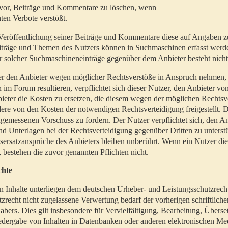
t vor, Beiträge und Kommentare zu löschen, wenn
ten Verbote verstößt.
er Veröffentlichung seiner Beiträge und Kommentare diese auf Angaben z
Beiträge und Themen des Nutzers können in Suchmaschinen erfasst werd
 solcher Suchmaschineneinträge gegenüber dem Anbieter besteht nicht
utzer den Anbieter wegen möglicher Rechtsverstöße in Anspruch nehmen,
 im Forum resultieren, verpflichtet sich dieser Nutzer, den Anbieter vo
eter die Kosten zu ersetzen, die diesem wegen der möglichen Rechtsv
ere von den Kosten der notwendigen Rechtsverteidigung freigestellt. De
ngemessenen Vorschuss zu fordern. Der Nutzer verpflichtet sich, den A
d Unterlagen bei der Rechtsverteidigung gegenüber Dritten zu unterstü
ersatzansprüche des Anbieters bleiben unberührt. Wenn ein Nutzer di
, bestehen die zuvor genannten Pflichten nicht.
chte
en Inhalte unterliegen dem deutschen Urheber- und Leistungsschutzrech
zrecht nicht zugelassene Verwertung bedarf der vorherigen schriftlic
abers. Dies gilt insbesondere für Vervielfältigung, Bearbeitung, Überse
edergabe von Inhalten in Datenbanken oder anderen elektronischen Me