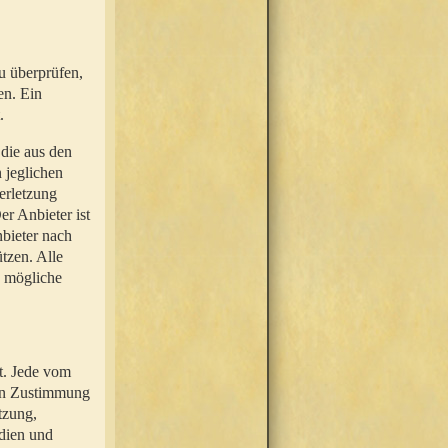
u überprüfen,
en. Ein
.
 die aus den
n jeglichen
erletzung
r Anbieter ist
nbieter nach
tzen. Alle
e mögliche
t. Jede vom
hen Zustimmung
tzung,
dien und