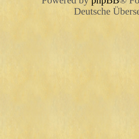
Powered by
phpBB
® Fo
Deutsche Übers