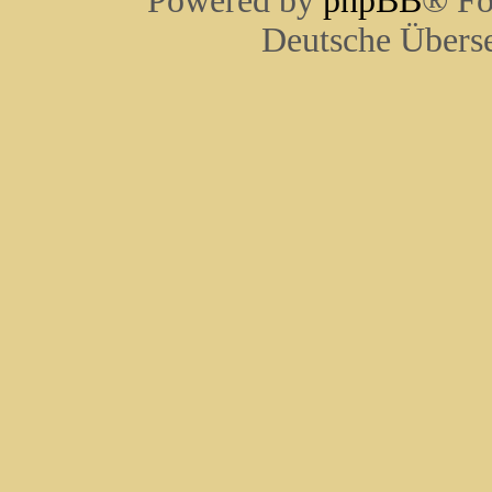
Powered by
phpBB
® Fo
Deutsche Übers