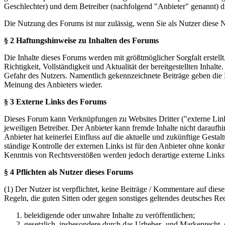
Geschlechter) und dem Betreiber (nachfolgend "Anbieter" genannt) 
Die Nutzung des Forums ist nur zulässig, wenn Sie als Nutzer diese
§ 2 Haftungshinweise zu Inhalten des Forums
Die Inhalte dieses Forums werden mit größtmöglicher Sorgfalt erstel
Richtigkeit, Vollständigkeit und Aktualität der bereitgestellten Inhalt
Gefahr des Nutzers. Namentlich gekennzeichnete Beiträge geben die 
Meinung des Anbieters wieder.
§ 3 Externe Links des Forums
Dieses Forum kann Verknüpfungen zu Websites Dritter ("externe Links
jeweiligen Betreiber. Der Anbieter kann fremde Inhalte nicht daraufh
Anbieter hat keinerlei Einfluss auf die aktuelle und zukünftige Gestal
ständige Kontrolle der externen Links ist für den Anbieter ohne konk
Kenntnis von Rechtsverstößen werden jedoch derartige externe Links
§ 4 Pflichten als Nutzer dieses Forums
(1) Der Nutzer ist verpflichtet, keine Beiträge / Kommentare auf die
Regeln, die guten Sitten oder gegen sonstiges geltendes deutsches Re
beleidigende oder unwahre Inhalte zu veröffentlichen;
gesetzlich, insbesondere durch das Urheber- und Markenrecht,