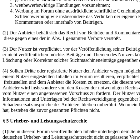
wettbewerbswidrige Handlungen vorzunehmen;
Werbung im Forum ohne ausdrückliche schriftliche Genehmigung
Schleichwerbung wie insbesondere das Verlinken der eigenen F
Kommentaren oder innerhalb von Beiträgen.
(2) Der Anbieter behält sich das Recht vor, Beiträge und Kommentar
diese gegen eines der in Abs. 1 genannten Verbote verstößt.
(3) Der Nutzer ist verpflichtet, vor der Veröffentlichung seiner Bei
er nicht veröffentlichen möchte. Beiträge und Themen des Nutzers k
Löschung oder Korrektur solcher Suchmaschineneinträge gegenüber d
(4) Sollten Dritte oder registrierte Nutzer den Anbieter wegen mögli
einem Nutzer eingestellten Inhalten im Forum resultieren, verpflichte
freizustellen und dem Anbieter die Kosten zu ersetzen, die diesem w
Anbieter wird insbesondere von den Kosten der notwendigen Rechtsverte
vom Nutzer einen angemessenen Vorschuss zu fordern. Der Nutzer ver
Informationen und Unterlagen bei der Rechtsverteidigung gegenüber 
Schadensersatzansprüche des Anbieters bleiben unberührt. Wenn ein N
hat, bestehen die zuvor genannten Pflichten nicht.
§ 5 Urheber- und Leistungsschutzrechte
(1)Die in diesem Forum veröffentlichten Inhalte unterliegen dem deu
deutschen Urheber- und Leistungsschutzrecht nicht zugelassene Verw