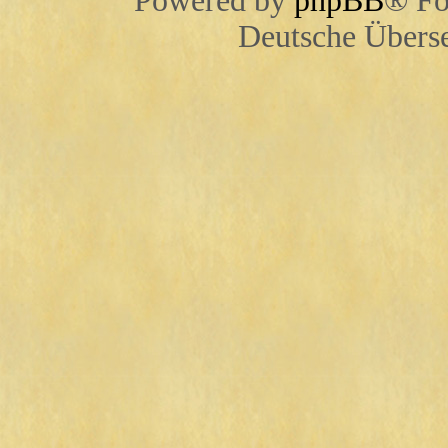
Powered by
phpBB
® Fo
Deutsche Übers