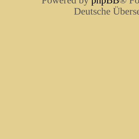
Powered by
phpBB
® Fo
Deutsche Übers