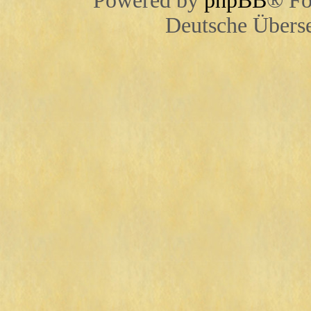
Powered by
phpBB
® Fo
Deutsche Übers