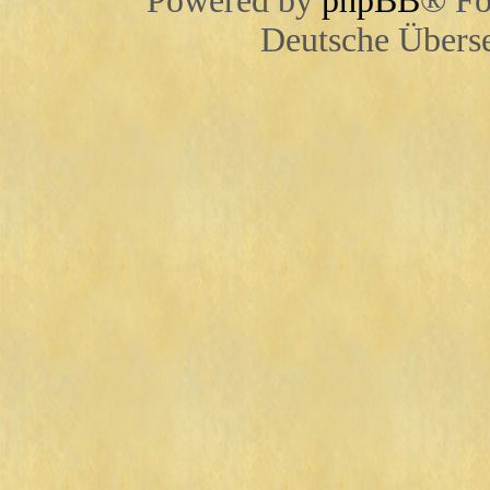
Powered by
phpBB
® Fo
Deutsche Übers