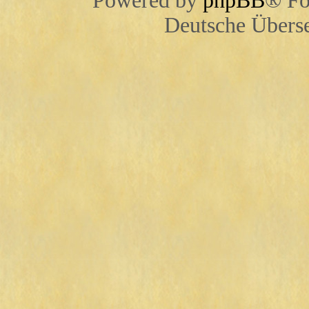
Powered by
phpBB
® Fo
Deutsche Übers