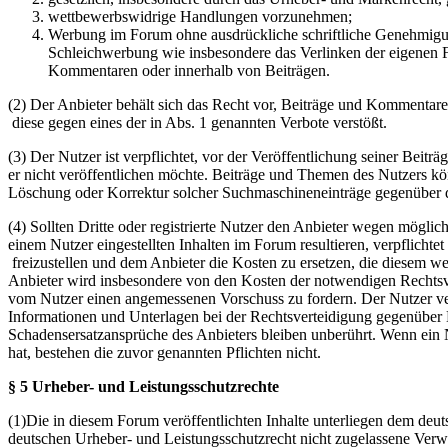
wettbewerbswidrige Handlungen vorzunehmen;
Werbung im Forum ohne ausdrückliche schriftliche Genehmigung
Schleichwerbung wie insbesondere das Verlinken der eigenen F
Kommentaren oder innerhalb von Beiträgen.
(2) Der Anbieter behält sich das Recht vor, Beiträge und Kommentar
diese gegen eines der in Abs. 1 genannten Verbote verstößt.
(3) Der Nutzer ist verpflichtet, vor der Veröffentlichung seiner Bei
er nicht veröffentlichen möchte. Beiträge und Themen des Nutzers k
Löschung oder Korrektur solcher Suchmaschineneinträge gegenüber d
(4) Sollten Dritte oder registrierte Nutzer den Anbieter wegen mögli
einem Nutzer eingestellten Inhalten im Forum resultieren, verpflichte
freizustellen und dem Anbieter die Kosten zu ersetzen, die diesem w
Anbieter wird insbesondere von den Kosten der notwendigen Rechtsverte
vom Nutzer einen angemessenen Vorschuss zu fordern. Der Nutzer ver
Informationen und Unterlagen bei der Rechtsverteidigung gegenüber 
Schadensersatzansprüche des Anbieters bleiben unberührt. Wenn ein N
hat, bestehen die zuvor genannten Pflichten nicht.
§ 5 Urheber- und Leistungsschutzrechte
(1)Die in diesem Forum veröffentlichten Inhalte unterliegen dem deu
deutschen Urheber- und Leistungsschutzrecht nicht zugelassene Verw