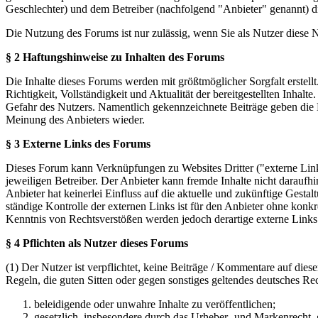
Geschlechter) und dem Betreiber (nachfolgend "Anbieter" genannt) 
Die Nutzung des Forums ist nur zulässig, wenn Sie als Nutzer diese
§ 2 Haftungshinweise zu Inhalten des Forums
Die Inhalte dieses Forums werden mit größtmöglicher Sorgfalt erstel
Richtigkeit, Vollständigkeit und Aktualität der bereitgestellten Inhalt
Gefahr des Nutzers. Namentlich gekennzeichnete Beiträge geben die 
Meinung des Anbieters wieder.
§ 3 Externe Links des Forums
Dieses Forum kann Verknüpfungen zu Websites Dritter ("externe Links
jeweiligen Betreiber. Der Anbieter kann fremde Inhalte nicht daraufh
Anbieter hat keinerlei Einfluss auf die aktuelle und zukünftige Gestal
ständige Kontrolle der externen Links ist für den Anbieter ohne konk
Kenntnis von Rechtsverstößen werden jedoch derartige externe Links
§ 4 Pflichten als Nutzer dieses Forums
(1) Der Nutzer ist verpflichtet, keine Beiträge / Kommentare auf die
Regeln, die guten Sitten oder gegen sonstiges geltendes deutsches Re
beleidigende oder unwahre Inhalte zu veröffentlichen;
gesetzlich, insbesondere durch das Urheber- und Markenrecht,