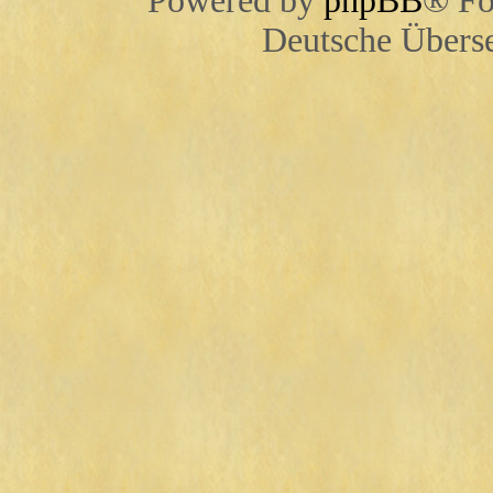
Powered by
phpBB
® Fo
Deutsche Übers